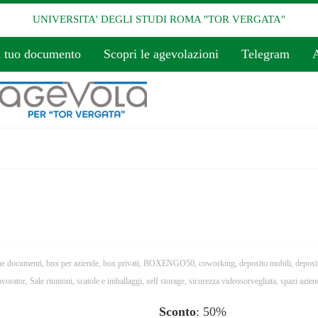
UNIVERSITA' DEGLI STUDI ROMA "TOR VERGATA"
l tuo documento
Scopri le agevolazioni
Telegram
A
ne documenti
,
box per aziende
,
box privati
,
BOXENGO50
,
coworking
,
deposito mobili
,
deposi
lavorator
,
Sale riunioni
,
scatole e imballaggi
,
self storage
,
sicurezza videosorvegliata
,
spazi azien
Sconto
: 50%