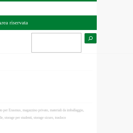
rea riservata
to per Erasmus
,
magazzino privato
,
materiali da imballaggio
,
de
,
storage per studenti
,
storage sicuro
,
trasloco