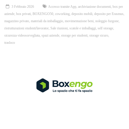
3 Febbraio 2026
Accesso tramite App
,
archiviazione documenti
,
box per
aziende
,
box privati
,
BOXENGO50
,
coworking
,
deposito mobili
,
deposito per Erasmus
,
magazzino privato
,
materiali da imballaggio
,
movimentazione beni
,
noleggio furgone
,
ristrutturazioni studenti/lavorator
,
Sale riunioni
,
scatole e imballaggi
,
self storage
,
sicurezza videosorvegliata
,
spazi aziende
,
storage per studenti
,
storage sicuro
,
trasloco