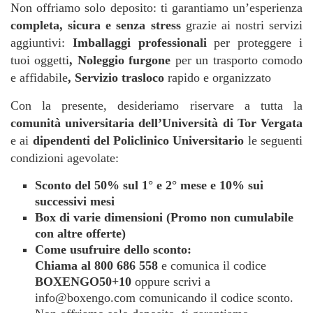
Non offriamo solo deposito: ti garantiamo un’esperienza
completa, sicura e senza stress
grazie ai nostri servizi
aggiuntivi:
Imballaggi professionali
per proteggere i
tuoi oggetti
, Noleggio furgone
per un trasporto comodo
e affidabile
, Servizio trasloco
rapido e organizzato
Con la presente, desideriamo riservare a tutta la
comunità universitaria dell’Università di Tor Vergata
e ai
dipendenti del Policlinico Universitario
le seguenti
condizioni agevolate:
Sconto del 50% sul 1° e 2° mese e 10% sui
successivi mesi
Box di varie dimensioni (Promo non cumulabile
con altre offerte)
Come usufruire dello sconto:
Chiama al 800 686 558
e comunica il codice
BOXENGO50+10
oppure scrivi a
info@boxengo.com comunicando il codice sconto.