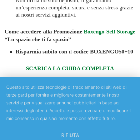
Non offriamo solo deposito, ti garantiamo
un’esperienza completa, sicura e senza stress grazie
ai nostri servizi aggiuntivi.
Come accedere alla Promozione
Boxengo Self Storage
“Lo spazio che ti fa spazio”
Risparmia subito con
il
codice
BOXENGO50+10
SCARICA LA GUIDA COMPLETA
Questo sito utilizza tecnologie di tracciamento di siti web di
terze parti per fornire e migliorare costantemente i nostri
servizi e per visualizzare annunci pubblicitari in base agli
Copyright © 2018 Università degli Studi di Roma "Tor Vergata"
interessi degli utenti. Accetto e posso revocare o modificare il
mio consenso in qualsiasi momento con effetto futuro.
RIFIUTA