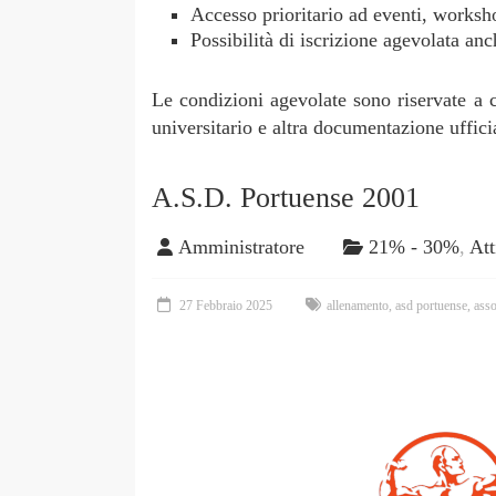
Accesso prioritario ad eventi, worksho
Possibilità di iscrizione agevolata anc
Le condizioni agevolate sono riservate a c
universitario e altra documentazione uffici
A.S.D. Portuense 2001
Amministratore
21% - 30%
,
Att
27 Febbraio 2025
allenamento
,
asd portuense
,
asso