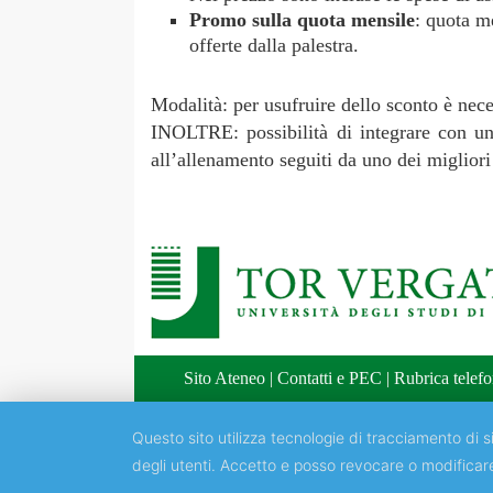
Promo sulla quota mensile
: quota m
offerte dalla palestra.
Modalità: per usufruire dello sconto è nec
INOLTRE: possibilità di integrare con un
all’allenamento seguiti da uno dei migliori 
Sito Ateneo
|
Contatti e PEC
|
Rubrica telefo
Questo sito utilizza tecnologie di tracciamento di si
degli utenti. Accetto e posso revocare o modificar