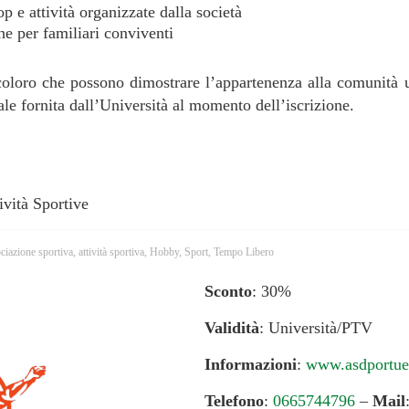
p e attività organizzate dalla società
he per familiari conviventi
oloro che possono dimostrare l’appartenenza alla comunità un
ale fornita dall’Università al momento dell’iscrizione.
ività Sportive
ciazione sportiva
,
attività sportiva
,
Hobby
,
Sport
,
Tempo Libero
Sconto
: 30%
Validità
: Università/PTV
Informazioni
:
www.asdportuen
Telefono
:
0665744796
–
Mail