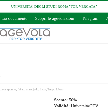
UNIVERSITA' DEGLI STUDI ROMA "TOR VERGATA"
l tuo documento
Scopri le agevolazioni
Telegram
A
e
azione sportiva
,
fukuro orma
,
judo
,
Sport
,
Tempo Libero
Sconto
: 50%
Validità
: Università/PTV