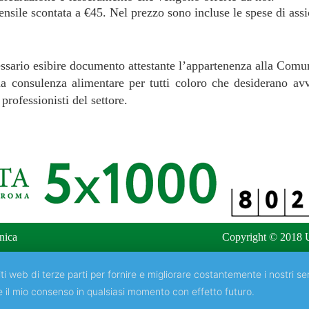
ensile scontata a €45. Nel prezzo sono incluse le spese di as
essario esibire documento attestante l’appartenenza alla Comun
a consulenza alimentare per tutti coloro che desiderano avv
professionisti del settore.
nica
Copyright © 2018 U
ti web di terze parti per fornire e migliorare costantemente i nostri ser
e il mio consenso in qualsiasi momento con effetto futuro.