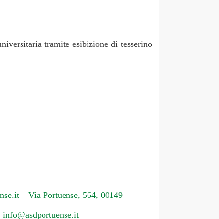
iversitaria tramite esibizione di tesserino
se.it
–
Via Portuense, 564, 00149
:
info@asdportuense.it