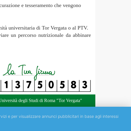
sicurazione e tesseramento che vengono
ità universitaria di Tor Vergata o al PTV.
iare un percorso nutrizionale da abbinare
niversità degli Studi di Roma "Tor Vergata"
vizi e per visualizzare annunci pubblicitari in base agli interessi