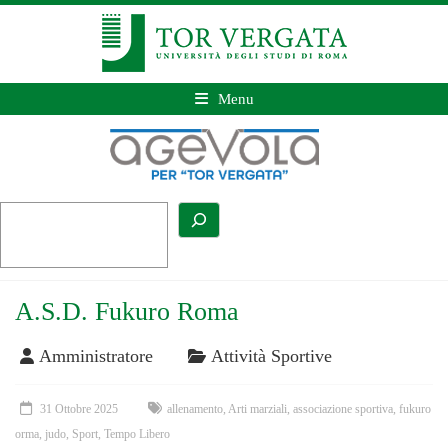
Menu
A.S.D. Fukuro Roma
Amministratore
Attività Sportive
31 Ottobre 2025
allenamento
,
Arti marziali
,
associazione sportiva
,
fukuro
orma
,
judo
,
Sport
,
Tempo Libero