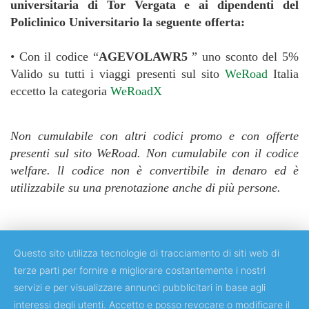
universitaria di Tor Vergata e ai dipendenti del
Policlinico Universitario la seguente offerta:
• Con il codice “
AGEVOLAWR5
” uno sconto del 5%
Valido su tutti i viaggi presenti sul sito
WeRoad
Italia
eccetto la categoria
WeRoadX
Non cumulabile con altri codici promo e con offerte
presenti sul sito WeRoad. Non cumulabile con il codice
welfare. ll codice non è convertibile in denaro ed è
utilizzabile su una prenotazione anche di più persone.
Questo sito utilizza tecnologie di tracciamento di siti web di
terze parti per fornire e migliorare costantemente i nostri
servizi e per visualizzare annunci pubblicitari in base agli
Copyright © 2018 Università degli Studi di Roma "Tor Vergata"
interessi degli utenti. Accetto e posso revocare o modificare il