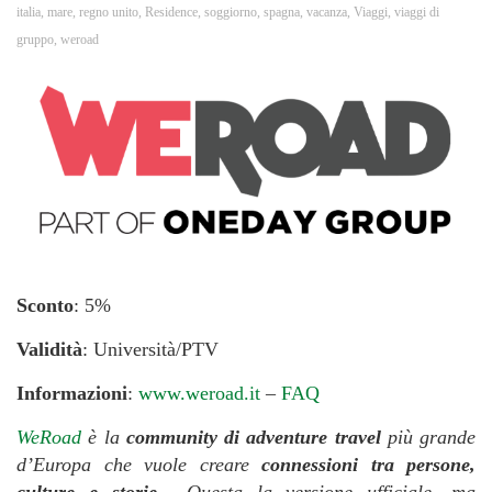
italia
,
mare
,
regno unito
,
Residence
,
soggiorno
,
spagna
,
vacanza
,
Viaggi
,
viaggi di
gruppo
,
weroad
Sconto
: 5%
Validità
: Università/PTV
Informazioni
:
www.weroad.it
–
FAQ
WeRoad
è la
community di adventure travel
più grande
d’Europa che vuole creare
connessioni tra persone,
culture e storie
. Questa la versione ufficiale, ma