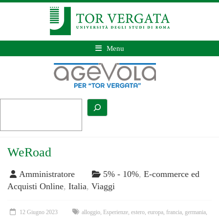
Menu
WeRoad
Amministratore
5% - 10%
,
E-commerce ed
Acquisti Online
,
Italia
,
Viaggi
12 Giugno 2023
alloggio
,
Esperienze
,
estero
,
europa
,
francia
,
germania
,