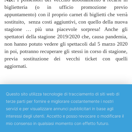
biglietteria (o in ufficio promozione previo
appuntamento) con il proprio carnet di biglietti che verrà
sostituito, senza costi aggiuntivi, con quello della nuova
stagione … più una piacevole sorpresa! Anche gli
spettatori della stagione 2019/2020 che, causa pandemia,
non hanno potuto vedere gli spettacoli dal 5 marzo 2020
in poi, potranno recuperare gli stessi in corso di stagione,
previa sostituzione dei vecchi ticket con quelli
aggiornati.
Questo sito utilizza tecnologie di tracciamento di siti web di
terze parti per fornire e migliorare costantemente i nostri
servizi e per visualizzare annunci pubblicitari in base agli
Copyright © 2018 Università degli Studi di Roma "Tor Vergata"
interessi degli utenti. Accetto e posso revocare o modificare il
mio consenso in qualsiasi momento con effetto futuro.