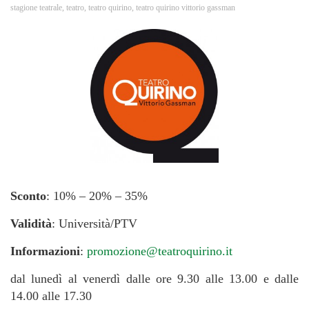
stagione teatrale
,
teatro
,
teatro quirino
,
teatro quirino vittorio gassman
Sconto
: 10% – 20% – 35%
Validità
: Università/PTV
Informazioni
:
promozione@teatroquirino.it
dal lunedì al venerdì dalle ore 9.30 alle 13.00 e dalle
14.00 alle 17.30