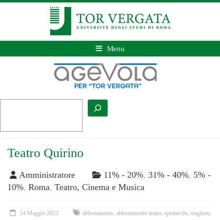
Menu
Teatro Quirino
Amministratore
11% - 20%
,
31% - 40%
,
5% -
10%
,
Roma
,
Teatro, Cinema e Musica
24 Maggio 2023
abbonamento
,
abbonamento teatro
,
spettacolo
,
stagione
,