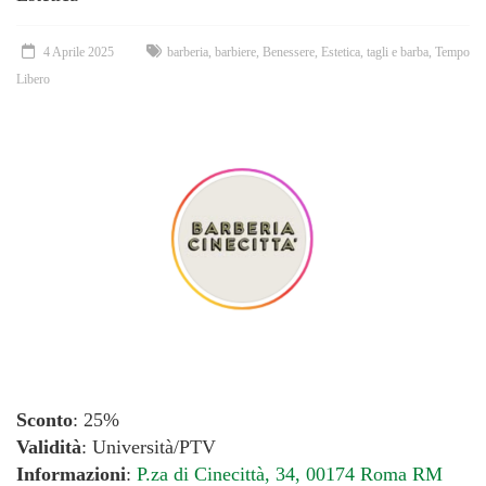
4 Aprile 2025
barberia
,
barbiere
,
Benessere
,
Estetica
,
tagli e barba
,
Tempo
Libero
Sconto
: 25%
Validità
: Università/PTV
Informazioni
:
P.za di Cinecittà, 34, 00174 Roma RM