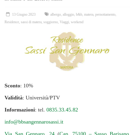
13 Giugno 2023
albergo
,
alloggio
,
b&b
,
matera
,
pernottamento
,
Residence
,
sassi di matera
,
soggiorno
,
Viaggi
,
weekend
Sconto
: 10%
Validità
: Università/PTV
Informazioni
: tel.
0835.33.45.82
info@bbsangennarosassi.it
Via San Gennaro, 24
(
Cap. 75100 – Sasso Barisano,