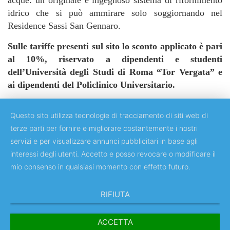
idrico che si può ammirare solo soggiornando nel
Residence Sassi San Gennaro.
Sulle tariffe presenti sul sito lo sconto applicato è pari
al 10%, riservato a dipendenti e studenti
dell’Università degli Studi di Roma “Tor Vergata” e
ai dipendenti del Policlinico Universitario.
Questo sito utilizza tecnologie di tracciamento di siti web di
terze parti per fornire e migliorare costantemente i nostri
servizi e per visualizzare annunci pubblicitari in base agli
Copyright © 2018 Università degli Studi di Roma "Tor Vergata"
interessi degli utenti. Accetto e posso revocare o modificare il
mio consenso in qualsiasi momento con effetto futuro.
RIFIUTA
ACCETTA