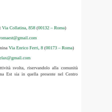
t
Via Collatina, 858
(
00132 – Roma
)
mromaest@gmail.com
anina
Via Enrico Ferri, 8
(
00173 – Roma
)
relax@gmail.com
tività svolta, riservandolo alla comunità
a Est sia in quella presente nel Centro