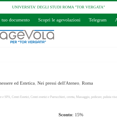
UNIVERSITA' DEGLI STUDI ROMA "TOR VERGATA"
l tuo documento
Scopri le agevolazioni
Telegram
A
essere ed Estetica
,
Nei pressi dell'Ateneo
,
Roma
re e SPA
,
Centri Estetici
,
Centri estetici e Parrucchieri
,
ceretta
,
Massaggio
,
pedicure
,
pulizia vis
Sconto
: 15%