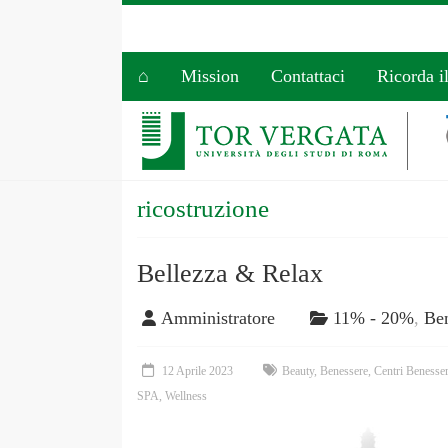
⌂
Mission
Contattaci
Ricorda i
ricostruzione
Bellezza & Relax
Amministratore
11% - 20%
,
Ben
12 Aprile 2023
Beauty
,
Benessere
,
Centri Benesse
SPA
,
Wellness