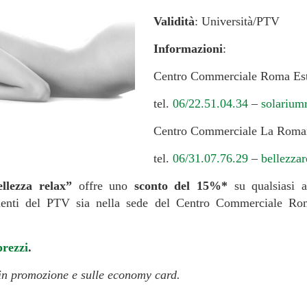
Validità
: Università/PTV
Informazioni
:
Centro Commerciale Roma Es
tel.
06/22.51.04.34
–
solariu
Centro Commerciale La Rom
tel.
06/31.07.76.29
–
bellezza
llezza relax”
offre uno
sconto del 15%*
su qualsiasi at
ndenti del PTV sia nella sede del Centro Commerciale Rom
prezzi
.
 in promozione e sulle economy card.