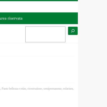
rea riservata
o
,
Punto bellezza e relax
,
ricostruzione
,
semipermanente
,
solarium
,