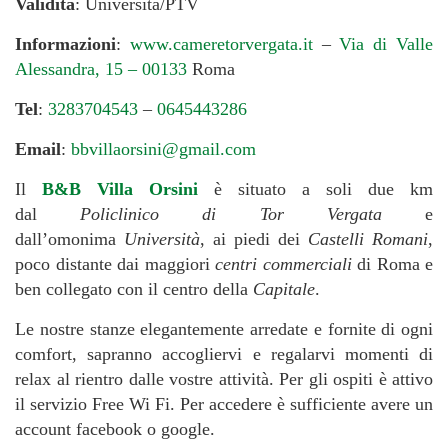
Validità
: Università/PTV
Informazioni
:
www.cameretorvergata.it
–
Via di Valle
Alessandra, 15 – 00133
Roma
Tel
:
3283704543
–
0645443286
Email
:
bbvillaorsini@gmail.com
Il
B&B Villa Orsini
è situato a soli due km
dal
Policlinico di Tor Vergata
e
dall’omonima
Università
, ai piedi dei
Castelli Romani
,
poco distante dai maggiori
centri commerciali
di Roma e
ben collegato con il centro della
Capitale
.
Le nostre stanze elegantemente arredate e fornite di ogni
comfort, sapranno accogliervi e regalarvi momenti di
relax al rientro dalle vostre attività. Per gli ospiti è attivo
il servizio Free Wi Fi. Per accedere è sufficiente avere un
account facebook o google.