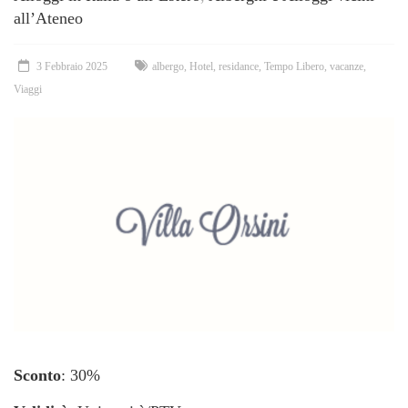
all’Ateneo
3 Febbraio 2025
albergo
,
Hotel
,
residance
,
Tempo Libero
,
vacanze
,
Viaggi
Sconto
: 30%