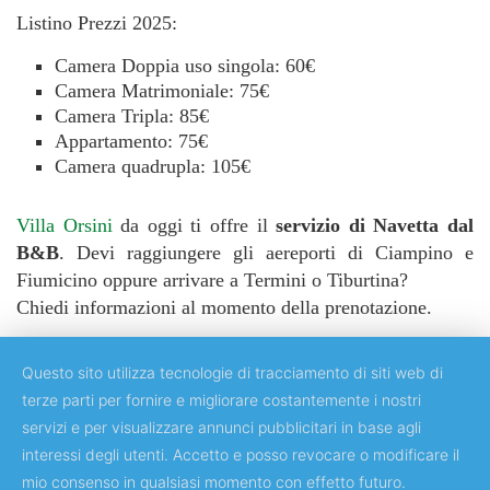
Listino Prezzi 2025:
Camera Doppia uso singola: 60€
Camera Matrimoniale: 75€
Camera Tripla: 85€
Appartamento: 75€
Camera quadrupla: 105€
Villa Orsini
da oggi ti offre il
servizio di Navetta dal
B&B
. Devi raggiungere gli aereporti di Ciampino e
Fiumicino oppure arrivare a Termini o Tiburtina?
Chiedi informazioni al momento della prenotazione.
Questo sito utilizza tecnologie di tracciamento di siti web di
terze parti per fornire e migliorare costantemente i nostri
servizi e per visualizzare annunci pubblicitari in base agli
Copyright © 2018 Università degli Studi di Roma "Tor Vergata"
interessi degli utenti. Accetto e posso revocare o modificare il
mio consenso in qualsiasi momento con effetto futuro.