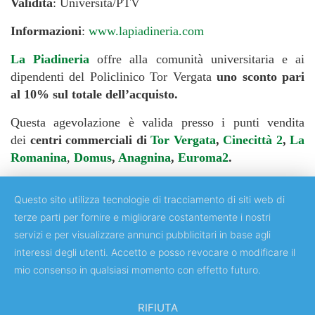
Validità
: Università/PTV
Informazioni
:
www.lapiadineria.com
La Piadineria
offre alla comunità universitaria e ai
dipendenti del Policlinico Tor Vergata
uno sconto pari
al 10% sul totale dell’acquisto.
Questa agevolazione è valida presso i punti vendita
dei
centri commerciali di
Tor Vergata
,
Cinecittà 2
,
La
Romanina
,
Domus
,
Anagnina
,
Euroma2
.
Questo sito utilizza tecnologie di tracciamento di siti web di
terze parti per fornire e migliorare costantemente i nostri
servizi e per visualizzare annunci pubblicitari in base agli
Copyright © 2018 Università degli Studi di Roma "Tor Vergata"
interessi degli utenti. Accetto e posso revocare o modificare il
mio consenso in qualsiasi momento con effetto futuro.
RIFIUTA