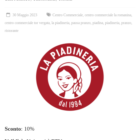
30 Maggio 2023
Centro Commerciale
,
centro commerciale la romanina
,
centro commerciale tor vergata
,
la piadineria
,
pausa pranzo
,
piadina
,
piadineria
,
pranzo
,
ristorante
Sconto
: 10%