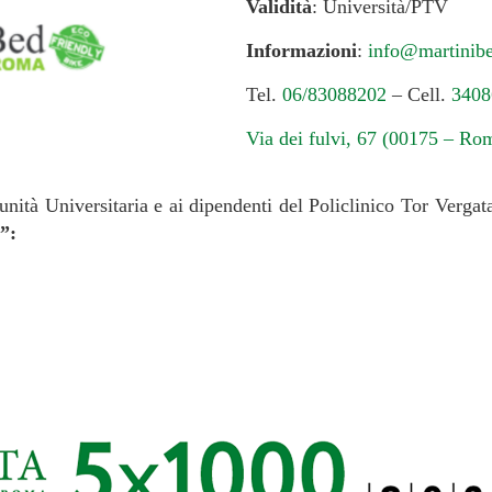
Validità
: Università/PTV
Informazioni
:
info@martinib
Tel.
06/83088202
– Cell.
3408
Via dei fulvi, 67 (00175 – Ro
unità Universitaria e ai dipendenti del Policlinico Tor Vergat
”: