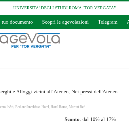
UNIVERSITA' DEGLI STUDI ROMA "TOR VERGATA"
l tuo documento
Scopri le agevolazioni
Telegram
A
erghi e Alloggi vicini all’Ateneo
,
Nei pressi dell'Ateneo
ento
,
b&b
,
Bed and breakfast
,
Hotel
,
Hotel Roma
,
Martini Bed
Sconto
: dal 10% al 17%