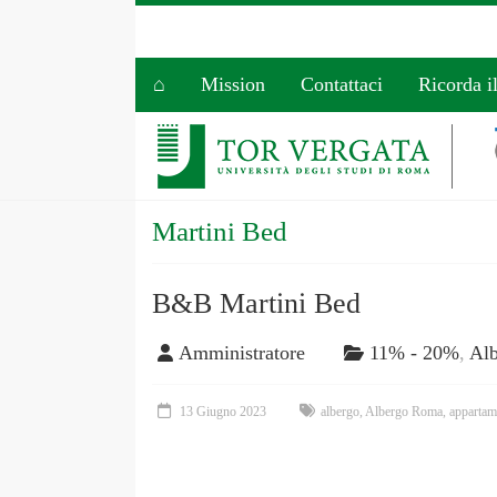
⌂
Mission
Contattaci
Ricorda i
Martini Bed
B&B Martini Bed
Amministratore
11% - 20%
,
Alb
13 Giugno 2023
albergo
,
Albergo Roma
,
appartam