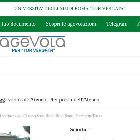
UNIVERSITA' DEGLI STUDI ROMA "TOR VERGATA"
l tuo documento
Scopri le agevolazioni
Telegram
A
ggi vicini all’Ateneo
,
Nei pressi dell'Ateneo
 and breakfast
,
Casa per ferie
,
Hotel
,
Hotel Roma
,
Margherita Teresa
Sconto
: –