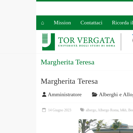
⌂
Mission
Contattaci
Ricorda i
Margherita Teresa
Margherita Teresa
Amministratore
Alberghi e Allo
14 Giugno 2023
albergo
,
Albergo Roma
,
b&b
,
Bed