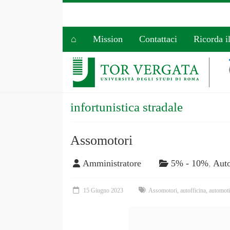
⌂
Mission
Contattaci
Ricorda i
infortunistica stradale
Assomotori
Amministratore
5% - 10%
,
Auto
15 Giugno 2023
Assomotori
,
autofficina
,
automot