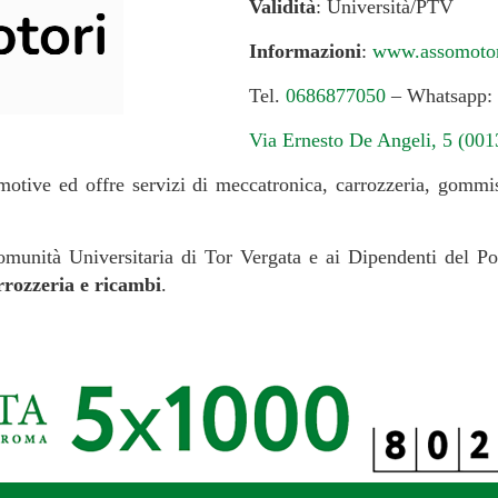
Validità
: Università/PTV
Informazioni
:
www.assomoto
Tel.
0686877050
– Whatsapp:
Via Ernesto De Angeli, 5 (00
otive ed offre servizi di meccatronica, carrozzeria, gommis
omunità Universitaria di Tor Vergata e ai Dipendenti del Po
rrozzeria e ricambi
.