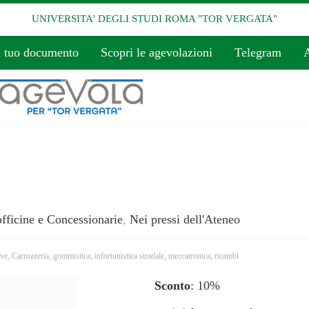
UNIVERSITA' DEGLI STUDI ROMA "TOR VERGATA"
l tuo documento
Scopri le agevolazioni
Telegram
A
fficine e Concessionarie
,
Nei pressi dell'Ateneo
ive
,
Carrozzeria
,
gommistica
,
infortunistica stradale
,
meccatronica
,
ricambi
Sconto
: 10%