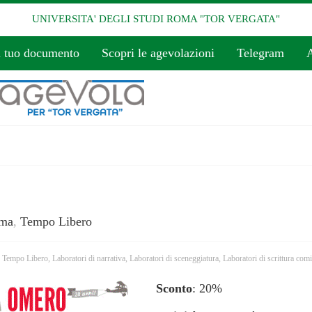
UNIVERSITA' DEGLI STUDI ROMA "TOR VERGATA"
l tuo documento
Scopri le agevolazioni
Telegram
A
ma
,
Tempo Libero
 Tempo Libero
,
Laboratori di narrativa
,
Laboratori di sceneggiatura
,
Laboratori di scrittura com
Sconto
: 20%