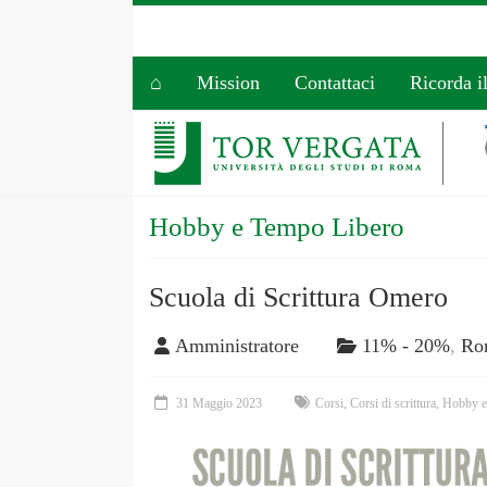
⌂
Mission
Contattaci
Ricorda i
Hobby e Tempo Libero
Scuola di Scrittura Omero
Amministratore
11% - 20%
,
Ro
31 Maggio 2023
Corsi
,
Corsi di scrittura
,
Hobby e