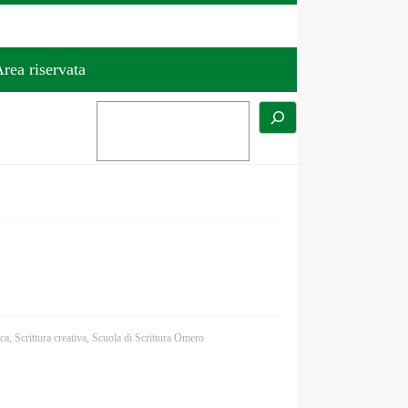
rea riservata
ica
,
Scrittura creativa
,
Scuola di Scrittura Omero