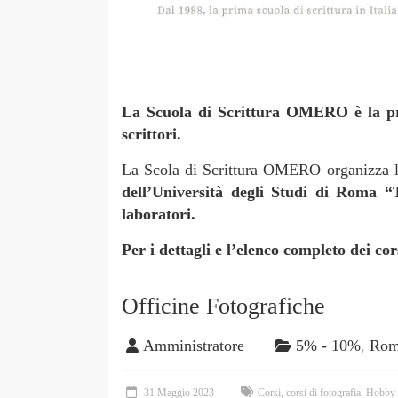
La Scuola di Scrittura OMERO è la prim
scrittori.
La Scola di Scrittura OMERO organizza lab
dell’Università degli Studi di Roma “
laboratori.
Per i dettagli e l’elenco completo dei cor
Officine Fotografiche
Amministratore
5% - 10%
,
Ro
31 Maggio 2023
Corsi
,
corsi di fotografia
,
Hobby 