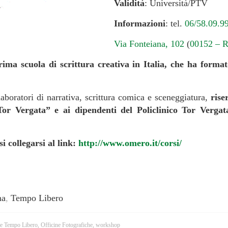
Validità
: Università/PTV
Informazioni
: tel.
06/58.09.9
Via Fonteiana, 102
(
00152 – 
a scuola di scrittura creativa in Italia, che ha formato 
oratori di narrativa, scrittura comica e sceneggiatura,
rise
Tor Vergata” e ai dipendenti del Policlinico Tor Vergat
si collegarsi al link:
http://www.omero.it/corsi/
ma
,
Tempo Libero
e Tempo Libero
,
Officine Fotografiche
,
workshop