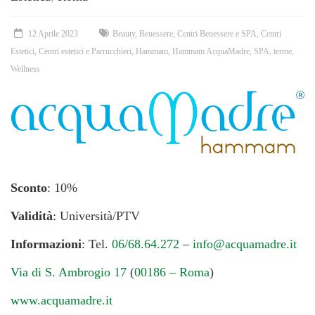
12 Aprile 2023
Beauty
,
Benessere
,
Centri Benessere e SPA
,
Centri
Estetici
,
Centri estetici e Parrucchieri
,
Hammam
,
Hammam AcquaMadre
,
SPA
,
terme
,
Wellness
Sconto
: 10%
Validità
: Università/PTV
Informazioni
: Tel.
06/68.64.272
–
info@acquamadre.it
Via di S. Ambrogio 17
(
00186 – Roma
)
www.acquamadre.it