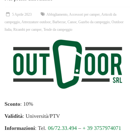
5 Aprile 2023
Abbigliamento
,
Accessori per camper
,
Articoli da
campeggio
,
Attrezzature outdoor
,
Barbecue
,
Canoe
,
Gazebo da campeggio
,
Outdoor
Italia
,
Ricambi per camper
,
Tende da campeggio
Sconto
: 10%
Validità
: Università/PTV
Informazioni
: Tel.
06/72.33.494
–
+ 39 3757974071