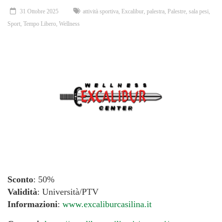
31 Ottobre 2025
attività sportiva
,
Excalibur
,
palestra
,
Palestre
,
sala pesi
,
Sport
,
Tempo Libero
,
Wellness
Sconto
: 50%
Validità
: Università/PTV
Informazioni
:
www.excaliburcasilina.it