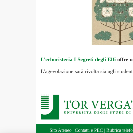
L’erboristeria I Segreti degli Elfi
offre u
L’agevolazione sarà rivolta sia agli studen
Sito Ateneo
|
Contatti e PEC
|
Rubrica telefo