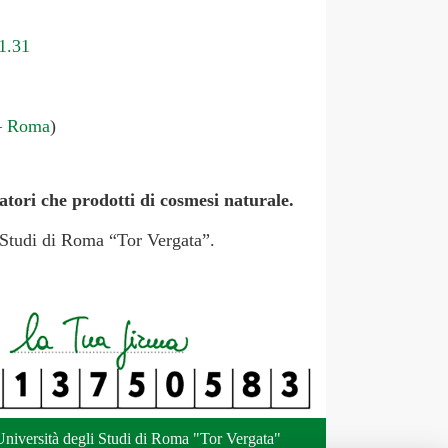
1.31
– Roma
)
ratori che prodotti di cosmesi naturale.
li Studi di Roma “Tor Vergata”.
niversità degli Studi di Roma "Tor Vergata"