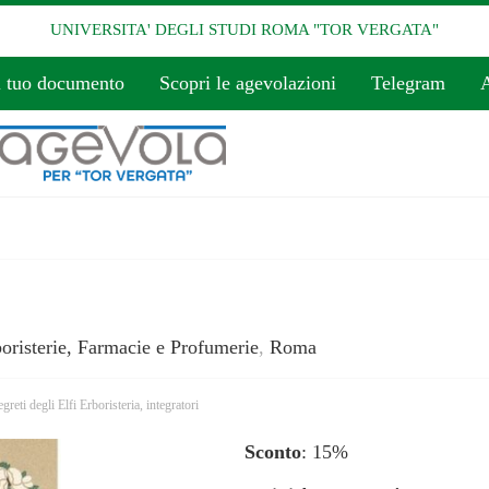
UNIVERSITA' DEGLI STUDI ROMA "TOR VERGATA"
l tuo documento
Scopri le agevolazioni
Telegram
A
oristerie, Farmacie e Profumerie
,
Roma
egreti degli Elfi Erboristeria
,
integratori
Sconto
: 15%