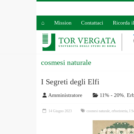
⌂
Mission
Contattaci
Ricorda i
cosmesi naturale
I Segreti degli Elfi
Amministratore
11% - 20%
,
Erb
14 Giugno 2023
cosmesi naturale
,
erboristeria
,
I S