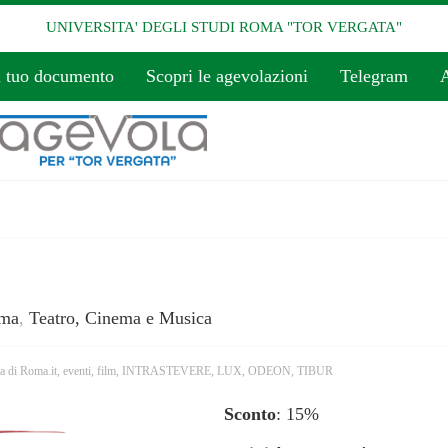
UNIVERSITA' DEGLI STUDI ROMA "TOR VERGATA"
l tuo documento
Scopri le agevolazioni
Telegram
A
ma
,
Teatro, Cinema e Musica
a di Roma.it
,
eventi
,
film
,
INTRASTEVERE
,
LUX
,
ODEON
,
TIBUR
Sconto
: 15%