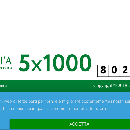
nica
Copyright © 2018 U
ti web di terze parti per fornire e migliorare costantemente i nostri ser
e il mio consenso in qualsiasi momento con effetto futuro.
ACCETTA