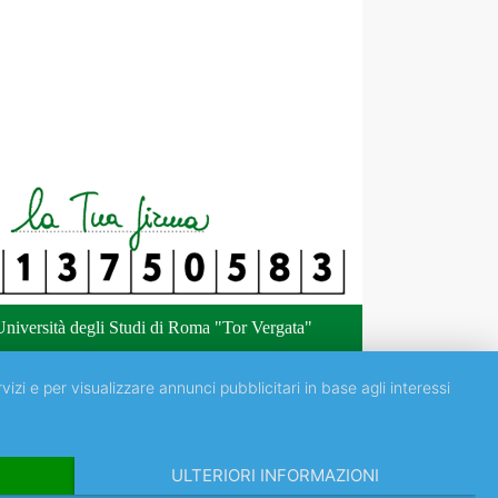
niversità degli Studi di Roma "Tor Vergata"
vizi e per visualizzare annunci pubblicitari in base agli interessi
ULTERIORI INFORMAZIONI