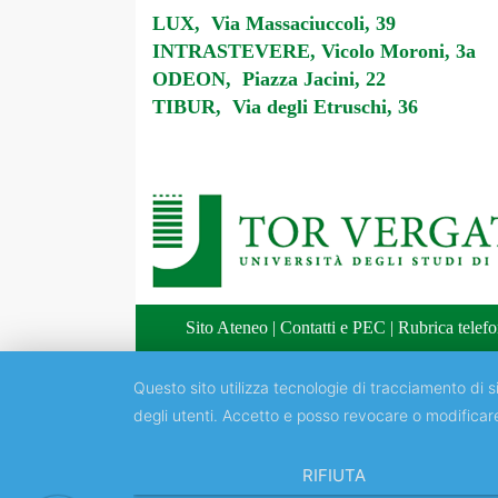
LUX, Via Massaciuccoli, 39
INTRASTEVERE, Vicolo Moroni, 3a
ODEON, Piazza Jacini, 22
TIBUR, Via degli Etruschi, 36
Sito Ateneo
|
Contatti e PEC
|
Rubrica telefo
Questo sito utilizza tecnologie di tracciamento di si
degli utenti. Accetto e posso revocare o modificar
RIFIUTA