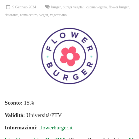
9 Gennaio 2024
burger
,
burger vegetali
,
cucina vegana
,
flower burger
,
ristorante
,
roma centro
,
vegan
,
vegetariano
Sconto
: 15%
Validità
: Università/PTV
Informazioni
:
flowerburger.it