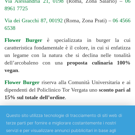
Via Alessandria 21, 0198
(Roma, Zona Salario) –
06
8961 7725
Via dei Gracchi 87, 00192
(Roma, Zona Prati) –
06 4566
6538
Flower Burger
è specializzata in burger la cui
caratteristica fondamentale è il colore, in cui si enfatizza
un legame con la natura che si declina nelle tonalità
dell’arcobaleno con una
proposta culinaria 100%
vegan
.
Flower Burger
riserva alla Comunità Universitaria e ai
dipendenti del Policlinico Tor Vergata uno
sconto pari al
15% sul totale dell’ordine
.
Questo sito utilizza tecnologie di tracciamento di siti web di
terze parti per fornire e migliorare costantemente i nostri
servizi e per visualizzare annunci pubblicitari in base agli