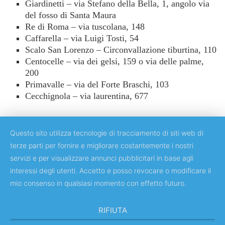
Giardinetti – via Stefano della Bella, 1, angolo via
del fosso di Santa Maura
Re di Roma – via tuscolana, 148
Caffarella – via Luigi Tosti, 54
Scalo San Lorenzo – Circonvallazione tiburtina, 110
Centocelle – via dei gelsi, 159 o via delle palme,
200
Primavalle – via del Forte Braschi, 103
Cecchignola – via laurentina, 677
Questo sito utilizza tecnologie di tracciamento di siti web di
terze parti per fornire e migliorare costantemente i nostri
servizi e per visualizzare annunci pubblicitari in base agli
Copyright © 2018 Università degli Studi di Roma "Tor Vergata"
interessi degli utenti. Accetto e posso revocare o modificare il
mio consenso in qualsiasi momento con effetto futuro.
RIFIUTA