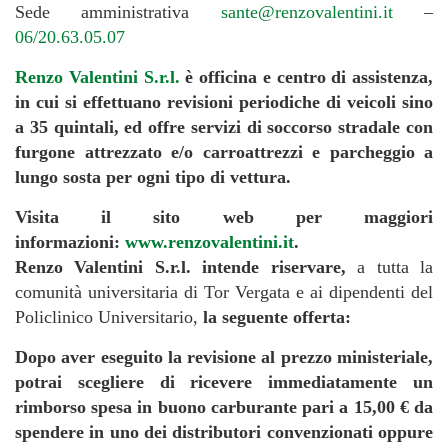
Sede amministrativa
sante@renzovalentini.it
–
06/20.63.05.07
Renzo Valentini S.r.l.
è officina e centro di assistenza,
in cui si effettuano revisioni periodiche di veicoli sino
a 35 quintali, ed offre servizi di soccorso stradale con
furgone attrezzato e/o carroattrezzi e parcheggio a
lungo sosta per ogni tipo di vettura.
Visita il sito web per maggiori
informazioni:
www.renzovalentini.it
.
Renzo Valentini S.r.l. intende riservare,
a tutta la
comunità universitaria di Tor Vergata e ai dipendenti del
Policlinico Universitario,
la seguente offerta:
Dopo aver eseguito la revisione al prezzo ministeriale,
potrai scegliere di ricevere immediatamente un
rimborso spesa in buono carburante pari a 15,00 € da
spendere in uno dei distributori convenzionati
oppure