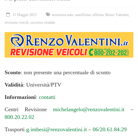
31 Maggio 2023
assistenza auto
,
autofficina
,
officina
,
Renzo Valentini
,
revisione veicoli
,
soccorso stradale
Sconto
: non presente una percentuale di sconto
Validità
: Università/PTV
Informazioni
:
contatti
Centri Revisione
michelangelo@renzovalentini.it
–
800.20.22.02
Trasporti
g.imbesi@renzovalentini.it
–
06/20.61.84.29