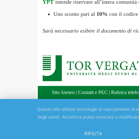
YPT
intende riservare all’intera comunità u
Uno sconto pari al
10%
con il codice
Sarà necessario esibire il documento di r
Sito Ateneo
|
Contatti e PEC
|
Rubrica telefo
Questo sito utilizza tecnologie di tracciamento di si
degli utenti. Accetto e posso revocare o modificar
RIFIUTA