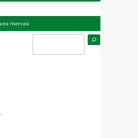
rea riservata
o