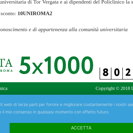
niversitaria di Tor Vergata e ai dipendenti del Policlinico la 
 sconto:
10UNIROMA2
iconoscimento e di appartenenza alla comunità universitaria
nica
Copyright © 2018 U
ti web di terze parti per fornire e migliorare costantemente i nostri ser
e il mio consenso in qualsiasi momento con effetto futuro.
ACCETTA