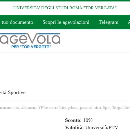
UNIVERSITA' DEGLI STUDI ROMA "TOR VERGATA"
l tuo documento
Scopri le agevolazioni
Telegram
A
vità Sportive
enamento roma
,
allenamento YP
,
benessere fisico
,
palestra
,
personal trainer
,
Sport
,
Tempo Liber
Sconto
: 10%
Validità
: Università/PTV