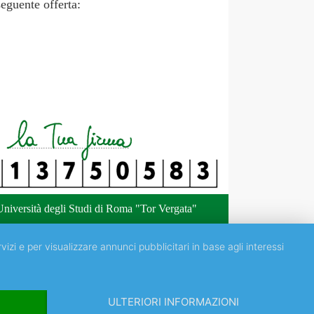
seguente offerta:
niversità degli Studi di Roma "Tor Vergata"
vizi e per visualizzare annunci pubblicitari in base agli interessi
ULTERIORI INFORMAZIONI