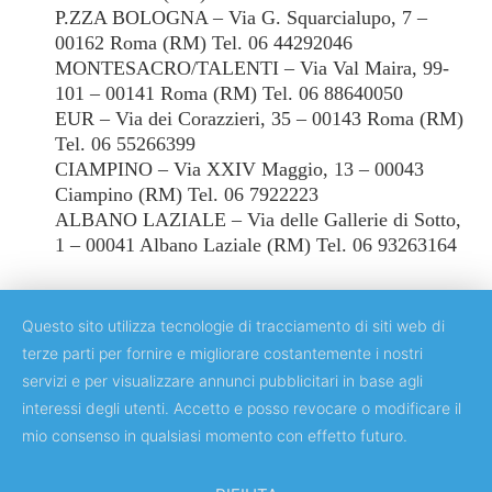
P.ZZA BOLOGNA – Via G. Squarcialupo, 7 –
00162 Roma (RM) Tel. 06 44292046
MONTESACRO/TALENTI – Via Val Maira, 99-
101 – 00141 Roma (RM) Tel. 06 88640050
EUR – Via dei Corazzieri, 35 – 00143 Roma (RM)
Tel. 06 55266399
CIAMPINO – Via XXIV Maggio, 13 – 00043
Ciampino (RM) Tel. 06 7922223
ALBANO LAZIALE – Via delle Gallerie di Sotto,
1 – 00041 Albano Laziale (RM) Tel. 06 93263164
Questo sito utilizza tecnologie di tracciamento di siti web di
terze parti per fornire e migliorare costantemente i nostri
servizi e per visualizzare annunci pubblicitari in base agli
Copyright © 2018 Università degli Studi di Roma "Tor Vergata"
interessi degli utenti. Accetto e posso revocare o modificare il
mio consenso in qualsiasi momento con effetto futuro.