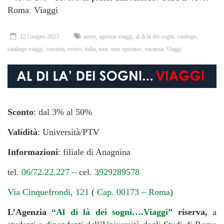
Roma
,
Viaggi
12 Giugno 2023
aereo
,
agenzia viaggi
,
al di là dei sogni
,
catalogo
,
catalogo viaggi
,
crociera
,
estero
,
italia
,
tour
,
tour operator
,
vacanza
,
Viaggi
Sconto
: dal 3% al 50%
Validità
: Università/PTV
Informazioni
: filiale di Anagnina
tel.
06/72.22.227
– cel.
3929289578
Via Cinquefrondi, 121
(
Cap. 00173 – Roma
)
L’Agenzia
“Al di là dei sogni….Viaggi”
riserva,
a