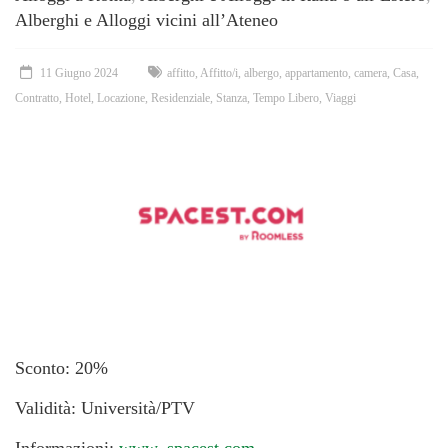
Alberghi e Alloggi vicini all’Ateneo
11 Giugno 2024
affitto
,
Affitto/i
,
albergo
,
appartamento
,
camera
,
Casa
,
Contratto
,
Hotel
,
Locazione
,
Residenziale
,
Stanza
,
Tempo Libero
,
Viaggi
Sconto: 20%
Validità: Università/PTV
Informazioni:
www. spacest.com