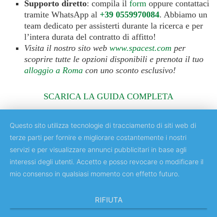
Supporto diretto
: compila il
form
oppure contattaci
tramite WhatsApp al
+39
0559970084
. Abbiamo un
team dedicato per assisterti durante la ricerca e per
l’intera durata del contratto di affitto!
Visita il nostro sito web
www.spacest.com
per
scoprire tutte le opzioni disponibili e prenota il tuo
alloggio a Roma
con uno sconto esclusivo!
SCARICA LA GUIDA COMPLETA
Questo sito utilizza tecnologie di tracciamento di siti web di
terze parti per fornire e migliorare costantemente i nostri
servizi e per visualizzare annunci pubblicitari in base agli
Copyright © 2018 Università degli Studi di Roma "Tor Vergata"
interessi degli utenti. Accetto e posso revocare o modificare il
mio consenso in qualsiasi momento con effetto futuro.
RIFIUTA