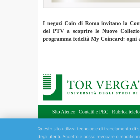
I negozi Coin di Roma invitano la Comu
del PTV a scoprire le Nuove Collezio
programma fedeltà My Coincard: ogni ac
Sito Ateneo
|
Contatti e PEC
|
Rubrica telefo
Questo sito utilizza tecnologie di tracciamento di si
degli utenti. Accetto e posso revocare o modificar