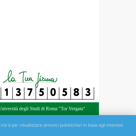
niversità degli Studi di Roma "Tor Vergata"
vizi e per visualizzare annunci pubblicitari in base agli interessi