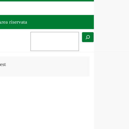
rea riservata
test