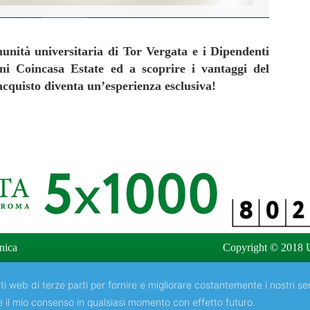
nità universitaria di Tor Vergata e i Dipendenti
ni Coincasa Estate ed a scoprire i vantaggi del
quisto diventa un’esperienza esclusiva!
nica
Copyright © 2018 U
ti web di terze parti per fornire e migliorare costantemente i nostri ser
e il mio consenso in qualsiasi momento con effetto futuro.