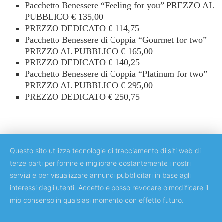
Pacchetto Benessere “Feeling for you” PREZZO AL
PUBBLICO € 135,00
PREZZO DEDICATO € 114,75
Pacchetto Benessere di Coppia “Gourmet for two”
PREZZO AL PUBBLICO € 165,00
PREZZO DEDICATO € 140,25
Pacchetto Benessere di Coppia “Platinum for two”
PREZZO AL PUBBLICO € 295,00
PREZZO DEDICATO € 250,75
Questo sito utilizza tecnologie di tracciamento di siti web di
terze parti per fornire e migliorare costantemente i nostri
servizi e per visualizzare annunci pubblicitari in base agli
Copyright © 2018 Università degli Studi di Roma "Tor Vergata"
interessi degli utenti. Accetto e posso revocare o modificare il
mio consenso in qualsiasi momento con effetto futuro.