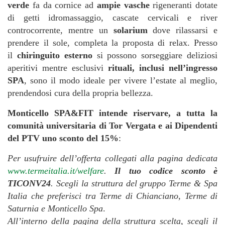
verde
fa da cornice ad
ampie vasche
rigeneranti dotate
di getti idromassaggio, cascate cervicali e river
controcorrente, mentre un
solarium
dove rilassarsi e
prendere il sole, completa la proposta di relax. Presso
il
chiringuito esterno
si possono sorseggiare deliziosi
aperitivi mentre esclusivi
rituali, inclusi nell’ingresso
SPA
, sono il modo ideale per vivere l’estate al meglio,
prendendosi cura della propria bellezza.
Monticello SPA&FIT
intende riservare, a tutta la
comunità universitaria di Tor Vergata e ai Dipendenti
del PTV
uno sconto del 15%
:
Per usufruire dell’offerta collegati alla pagina dedicata
www.termeitalia.it/welfare
.
Il tuo codice sconto è
TICONV24
. Scegli la struttura del gruppo Terme & Spa
Italia che preferisci tra Terme di Chianciano, Terme di
Saturnia e Monticello Spa
.
All’interno della pagina della struttura scelta, scegli il