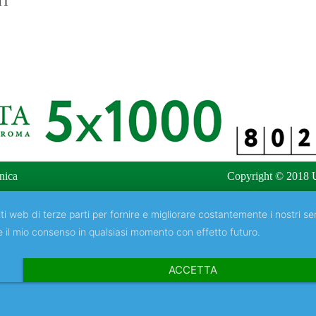
IT
nica
Copyright © 2018 U
ti web di terze parti per fornire e migliorare costantemente i nostri ser
e il mio consenso in qualsiasi momento con effetto futuro.
ACCETTA