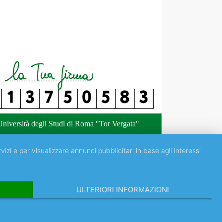
niversità degli Studi di Roma "Tor Vergata"
vizi e per visualizzare annunci pubblicitari in base agli interessi
ULTERIORI INFORMAZIONI
IT