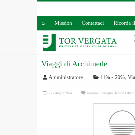
⌂
Mission
Contattaci
Ricorda i
Viaggi di Archimede
Amministratore
11% - 20%
,
Via
27 Giugno 2024
agenzia di viaggio
,
Tempo Libero