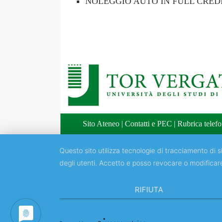
NOLEGGIO AUTO IN FULL CRED
Sito Ateneo
|
Contatti e PEC
|
Rubrica telefo
Questo sito utilizza tecnologie di tracciamento di si
degli utenti. Accetto e posso revocare o modificar
RIFIUTA