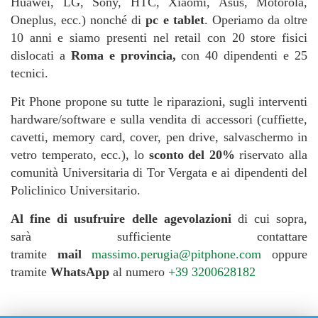
Huawei, LG, Sony, HTC, Xiaomi, Asus, Motorola,
Oneplus, ecc.) nonché di
pc e tablet
. Operiamo da oltre
10 anni e siamo presenti nel retail con 20 store fisici
dislocati a
Roma e provincia,
con 40 dipendenti e 25
tecnici.
Pit Phone propone su tutte le riparazioni, sugli interventi
hardware/software e sulla vendita di accessori (cuffiette,
cavetti, memory card, cover, pen drive, salvaschermo in
vetro temperato, ecc.), lo
sconto del 20%
riservato alla
comunità Universitaria di Tor Vergata e ai dipendenti del
Policlinico Universitario.
Al fine di usufruire delle agevolazioni
di cui sopra,
sarà sufficiente contattare
tramite
mail
massimo.perugia@pitphone.com
oppure
tramite
WhatsApp
al numero
+39 3200628182