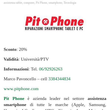
assistenza tablet
,
computer
,
Pit Phone
,
smartphone
,
Tecnologia
Sconto
: 20%
Validità
: Università/PTV
Informazioni
: Tel.
06/92926263
Marco Pavoncello – cell
3384344834
www.pitphone.com
Pit Phone
è azienda leader nel settore
assistenza
smartphone
di tutte le marche (Apple, Samsung,