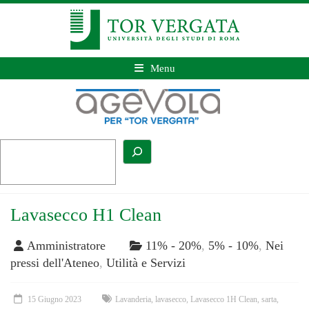
Menu
Lavasecco H1 Clean
Amministratore
11% - 20%
,
5% - 10%
,
Nei
pressi dell'Ateneo
,
Utilità e Servizi
15 Giugno 2023
Lavanderia
,
lavasecco
,
Lavasecco 1H Clean
,
sarta
,