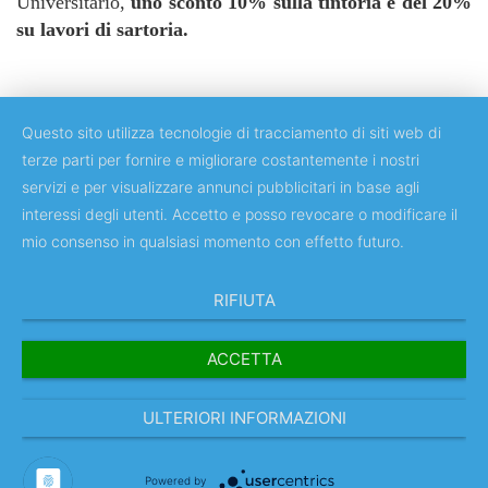
Universitario,
uno sconto 10% sulla tintoria e del 20%
su lavori di sartoria.
Questo sito utilizza tecnologie di tracciamento di siti web di
terze parti per fornire e migliorare costantemente i nostri
servizi e per visualizzare annunci pubblicitari in base agli
Copyright © 2018 Università degli Studi di Roma "Tor Vergata"
interessi degli utenti. Accetto e posso revocare o modificare il
mio consenso in qualsiasi momento con effetto futuro.
RIFIUTA
ACCETTA
ULTERIORI INFORMAZIONI
IT
Powered by