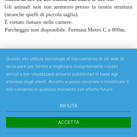
Gli animali non son ammessi presso la nostra struttura
(neanche quelli di piccola taglia).
È vietato fumare nelle camere.
Parcheggio non disponibile. Fermata Metro C a 800m.
Questo sito utilizza tecnologie di tracciamento di siti web di
terze parti per fornire e migliorare costantemente i nostri
servizi e per visualizzare annunci pubblicitari in base agli
Copyright © 2018 Università degli Studi di Roma "Tor Vergata"
interessi degli utenti. Accetto e posso revocare o modificare il
mio consenso in qualsiasi momento con effetto futuro.
RIFIUTA
ACCETTA