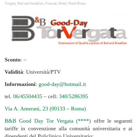
Vergata
,
Bed and breakfast
,
Frascati
,
Hotel
,
Hotel Roma
Sconto
: –
Validità
: Università/PTV
Informazioni
:
good-day@hotmail.it
tel.
06/45504435
– cell:
340/5286395
Via A. Amerani, 23 (00133 – Roma)
B&B Good Day Tor Vergata (****)
offre le seguenti
tariffe in convenzione alla comunità universitaria e ai
dipendenti del Policlinico Universitario: