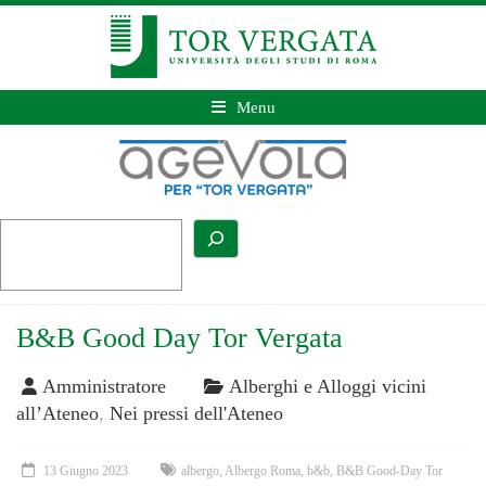
Menu
B&B Good Day Tor Vergata
Amministratore
Alberghi e Alloggi vicini
all’Ateneo
,
Nei pressi dell'Ateneo
13 Giugno 2023
albergo
,
Albergo Roma
,
b&b
,
B&B Good-Day Tor